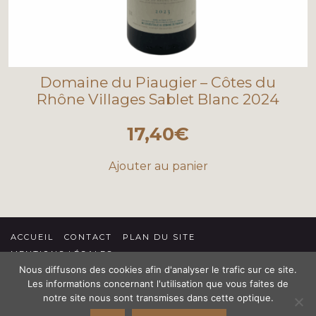
Domaine du Piaugier – Côtes du
Rhône Villages Sablet Blanc 2024
17,40
€
Ajouter au panier
ACCUEIL
CONTACT
PLAN DU SITE
MENTIONS LÉGALES
Nous diffusons des cookies afin d'analyser le trafic sur ce site.
CONDITIONS GÉNÉRALES DE VENTE
Les informations concernant l'utilisation que vous faites de
L'abus d'alcool est dangereux pour la santé, à consommer avec
notre site nous sont transmises dans cette optique.
modération