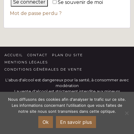
Se connecter
Se souvenir de moi
Mot de passe perdu ?
ACCUEIL
CONTACT
PLAN DU SITE
MENTIONS LÉGALES
CONDITIONS GÉNÉRALES DE VENTE
L'abus d'alcool est dangereux pour la santé, à consommer avec
modération
La vente d'alcool est strictement interdite aux mineurs
Nous diffusons des cookies afin d'analyser le trafic sur ce site.
Les informations concernant l'utilisation que vous faites de
notre site nous sont transmises dans cette optique.
Offre du Mois : Domaine Mélody « Petite
Ok
En savoir plus
Folie » 8,90€ la bouteille 🍷-10% à partir de 6