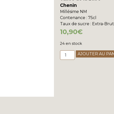
Chenin
Millésime
NM
Contenance
: 75cl
Taux de sucre
: Extra-Brut
10,90
€
24 en stock
quantité
AJOUTER AU PA
de
Marc
Plouzeau
-
Touraine
"Perles
Fines"
Méthode
Traditionnelle