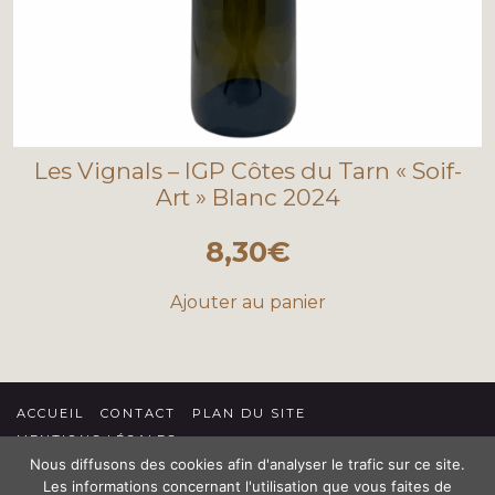
Les Vignals – IGP Côtes du Tarn « Soif-
Art » Blanc 2024
8,30
€
Ajouter au panier
ACCUEIL
CONTACT
PLAN DU SITE
MENTIONS LÉGALES
Nous diffusons des cookies afin d'analyser le trafic sur ce site.
CONDITIONS GÉNÉRALES DE VENTE
Les informations concernant l'utilisation que vous faites de