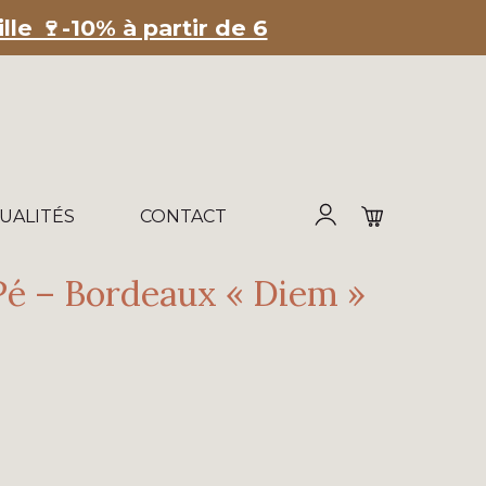
le 🍷-10% à partir de 6
UALITÉS
CONTACT
Pé – Bordeaux « Diem »