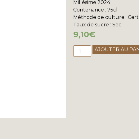
Millésime
2024
Contenance
: 75cl
Méthode de culture
: Cert
Taux de sucre
: Sec
9,10
€
quantité
AJOUTER AU PA
de
Château
Tire
Pé
-
Bordeaux
"Diem"
2024